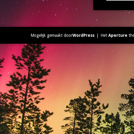
Mogelijk gemaakt door
WordPress
|
Het
Aperture
th