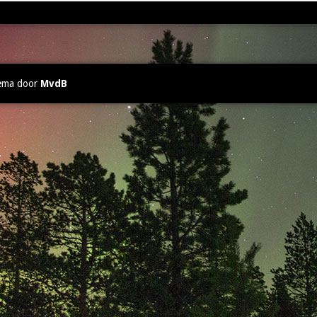
ema door
MvdB