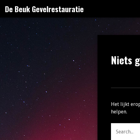
Naar
De Beuk Gevelrestauratie
de
inhoud
springen
Niets 
Het lijkt ero
helpen.
Zoeken
naar: