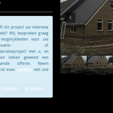
w
ft dit project uw interesse
ekt? Wij bespreken graag
mogelijkheden voor uw
enovatie- of
tauratieproject met u, en
en indien gewenst een
ssende offerte. Neem
list even
contact
met ons
CONTACT
OFFERTE