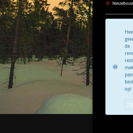
Nieuwbou
Hee
gew
de 
r
res
mak
pa
bes
op!