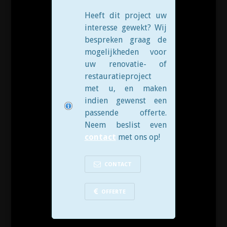
Heeft dit project uw
interesse gewekt? Wij
bespreken graag de
mogelijkheden voor
uw renovatie- of
restauratieproject
met u, en maken
indien gewenst een
passende offerte.
Neem beslist even
contact
met ons op!
CONTACT
OFFERTE