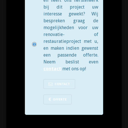
en heeft ons herstelwerk
bij dit project uw
interesse gewekt? Wij
bespreken graag de
mogelijkheden voor uw
renovatie- of
restauratieproject met u,
en maken indien gewenst
een passende offerte.
Neem beslist even
contact
met ons op!
CONTACT
OFFERTE