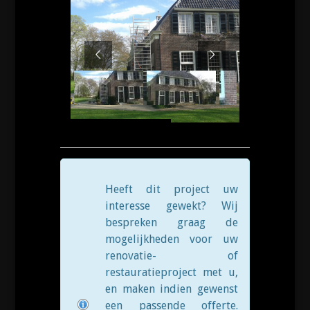
Heeft dit project uw
interesse gewekt? Wij
bespreken graag de
mogelijkheden voor uw
renovatie- of
restauratieproject met u,
en maken indien gewenst
een passende offerte.