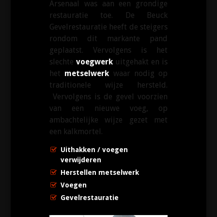
Arsenaal was aan een grondige
restauratie toe. De Beuck
Gevelrestauratie heeft de steigers
rondom dit markante pand
geplaatst. Vervolgens is het
slechte
voegwerk
uitgehakt en is
het
metselwerk
waar nodig op
traditionele wijze hersteld.
Vervolgens is de gevel voorzien
van een nieuwe voeg, op
ambachtelijke wijze gezet met
een kalkmortel.
Uithakken / voegen
verwijderen
Herstellen metselwerk
Voegen
Gevelrestauratie