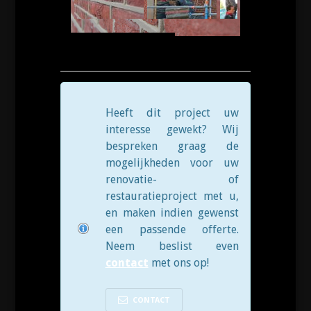
Heeft dit project uw
interesse gewekt? Wij
bespreken graag de
mogelijkheden voor uw
renovatie- of
restauratieproject met u,
en maken indien gewenst
een passende offerte.
Neem beslist even
contact
met ons op!
CONTACT