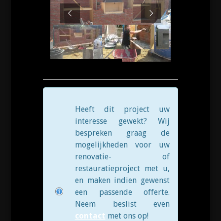
Heeft dit project uw
interesse gewekt? Wij
bespreken graag de
mogelijkheden voor uw
renovatie- of
restauratieproject met u,
en maken indien gewenst
een passende offerte.
Neem beslist even
contact
met ons op!