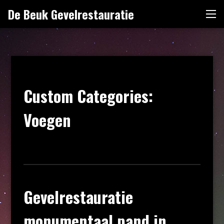
Naar
De Beuk Gevelrestauratie
Me
de
inhoud
springen
Custom Categories:
Voegen
Gevelrestauratie
monumentaal pand in