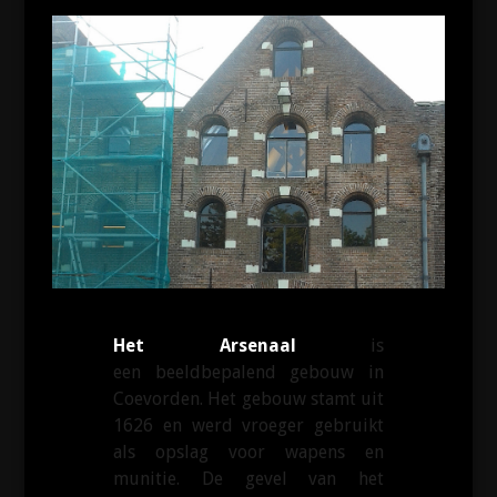
Het Arsenaal
is
een beeldbepalend gebouw in
Coevorden. Het gebouw stamt uit
1626 en werd vroeger gebruikt
als opslag voor wapens en
munitie. De gevel van het