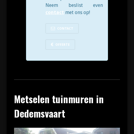
Neem beslist even
contact
met ons op!
CONTACT
OFFERTE
Metselen tuinmuren in
Dedemsvaart