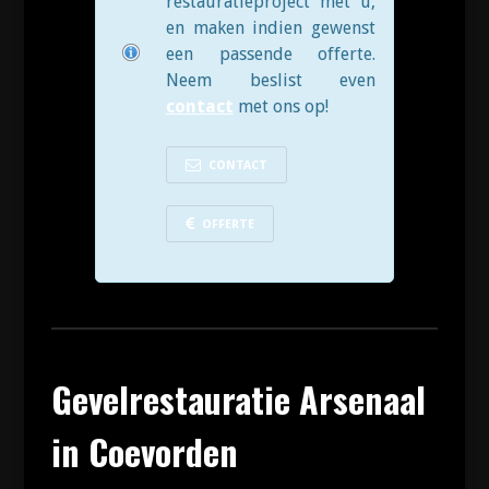
restauratieproject met u,
en maken indien gewenst
een passende offerte.
Neem beslist even
contact
met ons op!
CONTACT
OFFERTE
Gevelrestauratie Arsenaal
in Coevorden