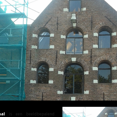
aal
is een beeldbepalend