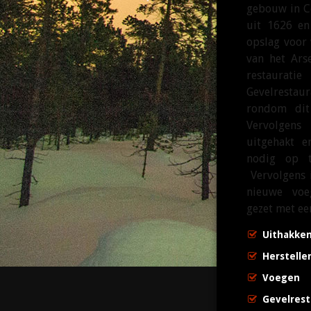
gebouw in C
uit 1626 en
opslag voor
van het Ars
restaur
Gevelresta
rondom dit
Vervolgens
uitgehakt 
nodig op tr
Vervolgens 
nieuwe voe
gezet met ee
Uithakken
Herstelle
Voegen
Gevelrest