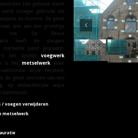
oevorden. Het gebouw stamt
 werd vroeger gebruikt als
 wapens en munitie. De gevel
enaal was aan een grondige
atie toe. De Beuck
uratie heeft de steigers
 markante pand geplaatst.
 is het slechte
voegwerk
en is het
metselwerk
waar
aditionele wijze hersteld.
is de gevel voorzien van een
g, op ambachtelijke wijze
n kalkmortel.
 / voegen verwijderen
n metselwerk
auratie