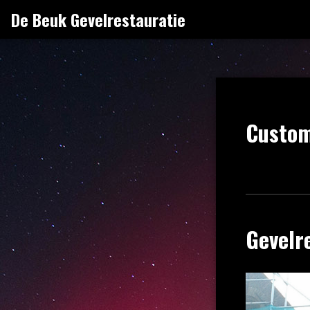
Naar
De Beuk Gevelrestauratie
de
inhoud
springen
Custom
Gevelr