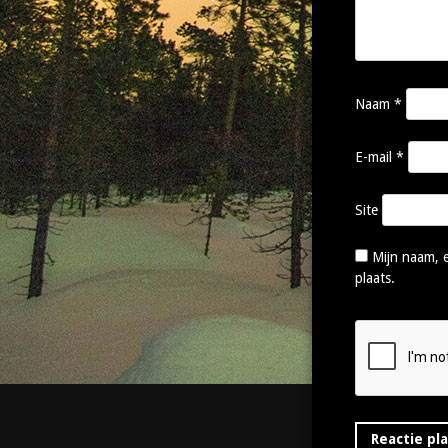
Naam
*
E-mail
*
Site
Mijn naam, e
plaats.