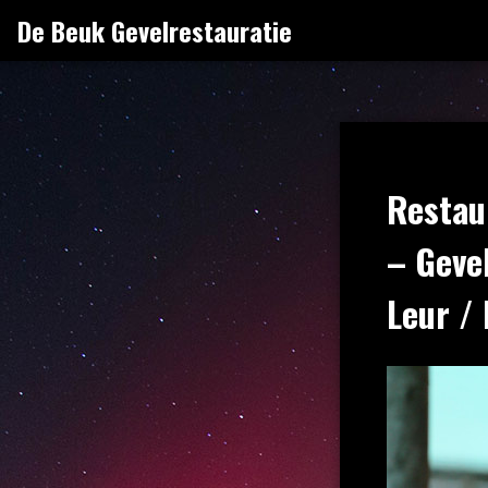
Naar
De Beuk Gevelrestauratie
de
inhoud
springen
Restau
– Geve
Leur /