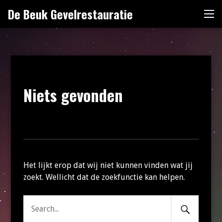
Naar
De Beuk Gevelrestauratie
Me
de
inhoud
springen
Niets gevonden
Het lijkt erop dat wij niet kunnen vinden wat jij
zoekt. Wellicht dat de zoekfunctie kan helpen.
Search
Zoeken
Submit
naar: